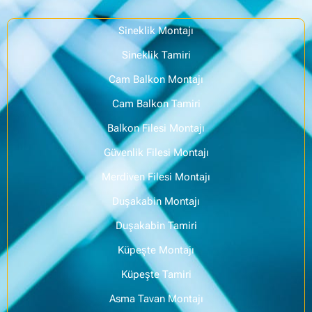
Sineklik Montajı
Sineklik Tamiri
Cam Balkon Montajı
Cam Balkon Tamiri
Balkon Filesi Montajı
Güvenlik Filesi Montajı
Merdiven Filesi Montajı
Duşakabin Montajı
Duşakabin Tamiri
Küpeşte Montajı
Küpeşte Tamiri
Asma Tavan Montajı